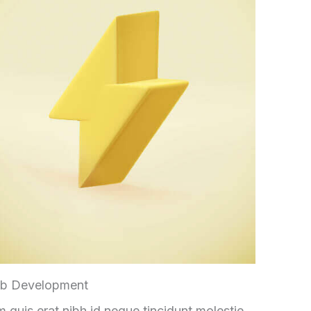
b Development
 quis erat nibh id neque tincidunt molestie