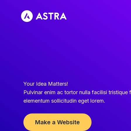
Treci
la
conținut
Your Idea Matters
!
Pulvinar enim ac tortor nulla facilisi tristique f
elementum sollicitudin eget lorem
.
Make a Website