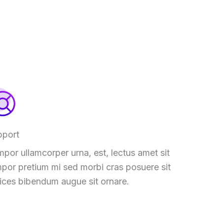
pport
mpor ullamcorper urna
,
est
,
lectus amet sit
por pretium mi sed morbi cras posuere sit
rices bibendum augue sit ornare
.