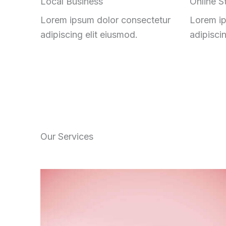
Local Business
Online S
Lorem ipsum dolor consectetur
Lorem ip
adipiscing elit eiusmod
.
adipisci
Our Services