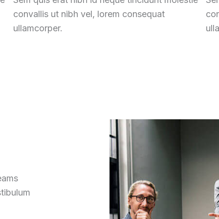
convallis ut nibh vel
,
lorem consequat
con
ullamcorper
.
ull
reams
stibulum