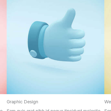
Graphic Design
We
ie
Sem quis erat nibh id neque tincidunt molestie
Sem