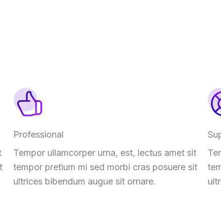
Professional
Su
t
Tempor ullamcorper urna
,
est
,
lectus amet sit
Te
t
tempor pretium mi sed morbi cras posuere sit
tem
ultrices bibendum augue sit ornare
.
ult