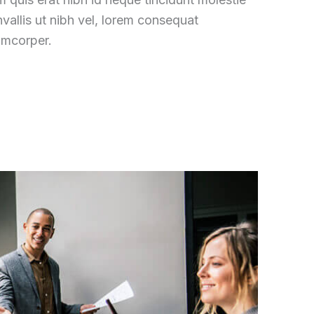
vallis ut nibh vel
,
lorem consequat
amcorper
.