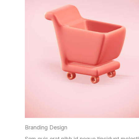
Branding Design
Sem quis erat nibh id neque tincidunt molest