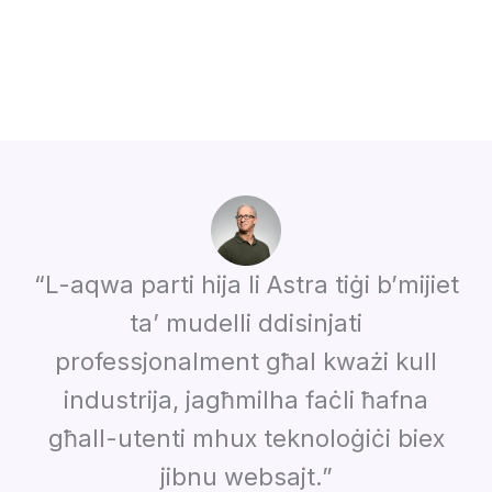
“L-aqwa parti hija li Astra tiġi b’mijiet
ta’ mudelli ddisinjati
professjonalment għal kważi kull
industrija, jagħmilha faċli ħafna
għall-utenti mhux teknoloġiċi biex
jibnu websajt.”