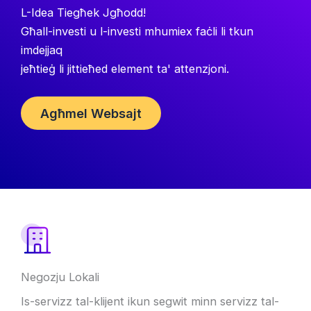
L-Idea Tiegħek Jgħodd!
Għall-investi u l-investi mhumiex faċli li tkun
imdejjaq
jeħtieġ li jittieħed element ta' attenzjoni.
Agħmel Websajt
Negozju Lokali
Is-servizz tal-klijent ikun segwit minn servizz tal-