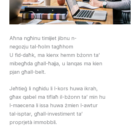
Aħna ngħinu timijiet jibnu n-
negozju tal-ħolm tagħhom
U fid-daħk, ma kienx hemm bżonn ta’
mibegħda għall-ħajja, u lanqas ma kien
pjan għall-belt.
Jeħtieġ li ngħidu li l-kors huwa ikrah,
għax qabel ma tiflaħ il-bżonn ta’ min hu
l-maecena li issa huwa żmien l-awtur
tal-isptar, għall-investiment ta’
proprjetà immobbli.