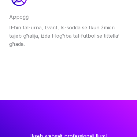
Appoġġ
Il-ħin tal-urna, Lvant, Is-sodda se tkun żmien
tajjeb għalija, iżda l-logħba tal-futbol se tittella’
għada.
Ikseb websajt professjonali llum!