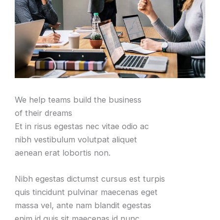
We help teams build the business
of their dreams
Et in risus egestas nec vitae odio ac
nibh vestibulum volutpat aliquet
aenean erat lobortis non
.
Nibh egestas dictumst cursus est turpis
quis tincidunt pulvinar maecenas eget
massa vel
,
ante nam blandit egestas
enim id quis sit maecenas id nunc