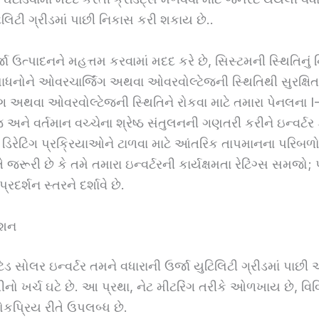
િલિટી ગ્રીડમાં પાછી નિકાસ કરી શકાય છે..
્જા ઉત્પાદનને મહત્તમ કરવામાં મદદ કરે છે, સિસ્ટમની સ્થિતિનું 
ાધનોને ઓવરચાર્જિંગ અથવા ઓવરવોલ્ટેજની સ્થિતિથી સુરક્ષિત
ગ અથવા ઓવરવોલ્ટેજની સ્થિતિને રોકવા માટે તમારા પેનલના I
જ અને વર્તમાન વચ્ચેના શ્રેષ્ઠ સંતુલનની ગણતરી કરીને ઇન્વર્ટર 
ઓ ડિરેટિંગ પ્રક્રિયાઓને ટાળવા માટે આંતરિક તાપમાનના પરિબળોન
તે જરૂરી છે કે તમે તમારા ઇન્વર્ટરની કાર્યક્ષમતા રેટિંગ્સ સમજો; 
્રદર્શન સ્તરને દર્શાવે છે.
્શન
ટેડ સોલર ઇન્વર્ટર તમને વધારાની ઉર્જા યુટિલિટી ગ્રીડમાં પાછી 
 ખર્ચ ઘટે છે. આ પ્રથા, નેટ મીટરિંગ તરીકે ઓળખાય છે, વિવ
લોકપ્રિય રીતે ઉપલબ્ધ છે.