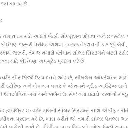
કો બનાવે છે.
ેજ
ર તમારા ઘર માટે આદર્શ બેટરી સોલ્યુશન શોધવા અને ઇન્સ્ટોલ 
ે, કોઈપણ જરૂરી પરમિટ અથવા ઇન્ટરકનેક્શનની કાળજી લેવી,
ામ જરૂરી, તેમજ તમારી વર્તમાન સોલર સિસ્ટમને બેટરી સ્ટોર
વવા માટે કોઈપણ અપગ્રેડ પ્રદાન કરે છે.
ન્વર્ટર સૌર ઊર્જા ઉત્પાદનને જોડે છે, સીમલેસ ઓપરેશન્સ મા
ેટરી સ્ટોરેજ અને બેકઅપ પાવર કે જે તમને ગ્રીડ આઉટેજ સામે 
ઉપયોગિતા ખર્ચ અને કાર્બન ઉત્સર્જનમાં ઘટાડો કરવાની મંજૂર
ડ હાઇબ્રિડ ઇન્વર્ટર હાલની સોલર સિસ્ટમ્સ સાથે એકીકૃત રીતે
ચીકતા પ્રદાન કરે છે, ખાસ કરીને જો તમારી સોલર પેનલ્સ અ
ાદકો પાસેથી આવે છે. ડીસી-કમ્પલ્ડ સિસ્ટમો ઓછા ઉર્જા રૂપાં