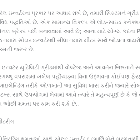
ેલ ઇન્વર્ટરના પ્રકાર પર આધાર રાખે છે, તમારી સિસ્ટમને ગ્રીડ
વિધ પદ્ધતિઓ છે. એક સામાન્ય વિકલ્પ એ લોડ-સાઇડ કનેક્શન
 પેનલ બ્રેકર પછી બનાવવામાં આવે છે; આના માટે યોગ્ય કદના
જ તમારા સોલર ઇન્વર્ટરથી સીધા તમારા મીટર સાથે જોડાતા વાયર
્સની જરૂર છે..
 ઇન્વર્ટર યુટિલિટી ગ્રીડમાંથી વોલ્ટેજ અને આવર્તન ભિન્નતાને સ્
ઘરગથ્થુ વપરાશમાં ખલેલ પહોંચાડ્યા વિના ઉદ્ભવતા કોઈપણ ફેરફ
આઇલેન્ડિંગ તરીકે ઓળખાતી આ સુવિધા ખાસ કરીને જ્યારે સો
્ટમ્સ સાથે ઉપયોગમાં લેવામાં આવે ત્યારે તે મહત્વપૂર્ણ છે કે જ
તા ઓછી ક્ષમતા પર કામ કરી શકે છે..
ીટરીંગ
ોનિટરિંગ ક્ષમતાઓ સાથે સોલર ઇન્વર્ટર ઘરમાલિકોને સરળતાથી 