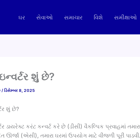
ઘર
સેવાઓ
સમાચાર
વિશે
સમીક્ષાઓ
ન્વર્ટર શું છે?
9
/
ડિસેમ્બર 8, 2025
ર શું છે?
ટર ડાયરેક્ટ કરંટ કન્વર્ટ કરે છે (ડીસી) વૈકલ્પિક પ્રવાહમાં તમા
પાદિત ઊર્જા (એસી), તમારા ઘરમાં ઉપયોગ માટે વીજળી પૂરી પાડવ