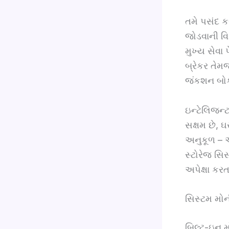
તમે પસંદ કર
જોડવાની વિ
મુખ્ય સેવા
બ્રેકર તેમ
જંકશન બોક
ઇન્ટેલિજન્ટ
સક્ષમ છે, 
અનુકૂળ – 
સ્ટોરેજ સિસ
અપેક્ષા કર
સિસ્ટમ મોન
બિલ્ટ-ઇન મ