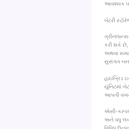
આવશ્યક ઘટ
બેટરી સ્ટોર
ગ્રીનલાન્સ
કરી શકે છ
અથવા સમારક
સુસંગત બના
હાઇબ્રિડ ઇ
યુનિટમાં બ
આપતી વખતે 
એસી-કમ્પલ્
અને વધુ લવ
વિવિધ ઉત્પ