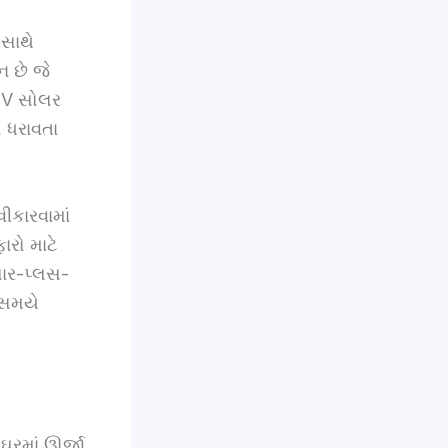
 સાથે
 છે જે
 PV સોલર
ો ધરાવતા
વીકારવામાં
ારો માટે
લાર-પ્લસ-
ે સમયે
ઘરમાં ઊર્જા