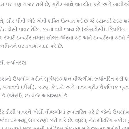
ટમ પર પણ નજર રાખે છે, ગ્રીડ સાથે વાતચીત કરો અને ખામી
તે, સૌર પીવી એરે એવી શક્તિ ઉત્પન્ન કરે છે જે સ્ટાન્ડર્ડ ટેસ્ટ 
લેટ ડીસી પાવર રેટિંગ કરતાં વધી જાય છે (એસટીસી), ક્લિપિંગ ત
સ્માર્ટ ઇન્વર્ટર તમારા સોલર એરેના કદ અને ઇન્વર્ટરના કદને 
િપિંગને ઘટાડવામાં મદદ કરે છે.
સી રૂપાંતરણ
ઇક્સનો ઉપયોગ કરીને સૂર્યપ્રકાશને વીજળીમાં રૂપાંતરિત કરી શ
હ બનાવવો (ડીસી). કારણ કે ઘરો અને પાવર ગ્રીડ વૈકલ્પિક પ્ર
છે (એસી), ઇન્વર્ટર આવશ્યક છે.
્ટર ડીસી પાવરને એસી વીજળીમાં રૂપાંતરિત કરે છે જેનો ઉપયો
 જેવા ઘરગથ્થુ ઉપકરણો કરી શકે છે. વધુમાં, નેટ મીટરિંગ સ્કીમ
 ઘટાડવામાં મદદ કરતી ક્રેડિટ્સ મેળવવા માટે જનરેટ થયેલી વધ