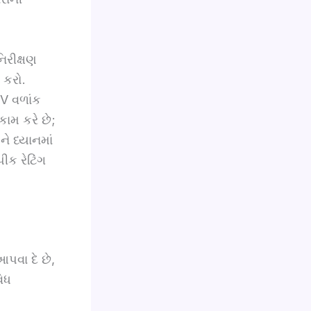
નિરીક્ષણ
 કરો.
-V વળાંક
કામ કરે છે;
ે ધ્યાનમાં
પીક રેટિંગ
આપવા દે છે,
િધ