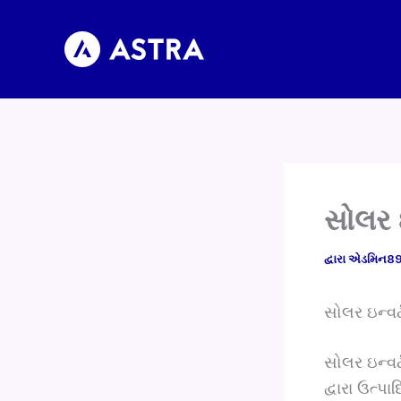
સામગ્રી
પર
જાઓ
સોલર ઇ
દ્વારા
એડમિન8
સોલર ઇન્વર્ટ
સોલર ઇન્વર્
દ્વારા ઉત્