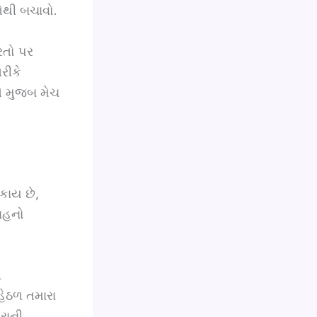
ઓથી બચાવો.
શરતો પર
રીકે
તે મુજબ મેચ
કાય છે,
વાહનો
ગ
 હેઠળ તમારા
ારાની