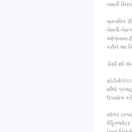
તમારી સિસ્
વાસ્તવિક રી
તેમની નેમપ્
ઓળખાય છે. 
કરીને આ ક્લ
ડીસી થી એ
ફોટોવોલ્ટે
સીધો પ્રવા
ઉપયોગ કરે 
સોલર ઇન્વર
રેફ્રિજરેટર
પાવર બિલને