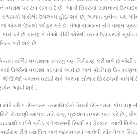
ે વપરાશ પર ટેબ રાખવા દે છે. આવી સિસ્ટમો સાધનોના ઉત્પા
 સ્થાપકો પાસેથી ઉપલબ્ધ હોઈ શકે છે, અથવા તૃતીય-પક્ષ મોન
 જે એકલ ઉકેલો ઓફર કરે છે. તેઓ સામાન્ય રીતે તમામ પ્રક
ે કામ કરે છે કારણ કે તેઓ પીવી એરેથી ઘરના ઉપકરણો સુધીના
નિટર કરી શકે છે..
સિસ્ટમ સર્કિટ વપરાશના સ્તરનું પણ નિરીક્ષણ કરી શકે છે જેથી 
 ક્યાં ઉર્જાનો વપરાશ કરવામાં આવે છે અને કોઈપણ ઉપકરણન
જે ઊર્જા બચતને ઘટાડી શકે અથવા સોલાર સિસ્ટમની કામગીરી
સંકેત આપી શકે..
 મોનિટરિંગ સિસ્ટમ્સ ઘરમાલિકોને તેમની સિસ્ટમમાં કોઈપણ 
શે ચેતવણી આપવા માટે ચાલુ પ્રદર્શન તપાસ પણ કરે છે., વી
 ઘટાડાથી લઈને ગ્રીડ કનેક્શનની સ્થિતિમાં ફેરફાર. આવી વિ
કાર્યક્ષમ રીતે સ્થાપિત અને જાળવવામાં આવેલી સૌર પેનલ સિસ