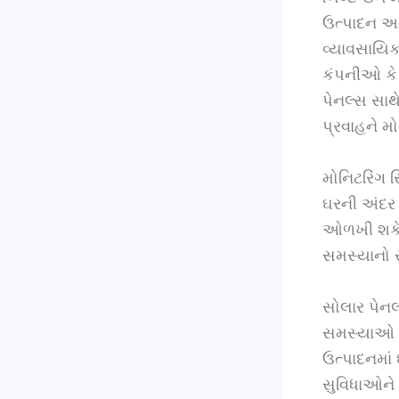
ઉત્પાદન અન
વ્યાવસાયિક
કંપનીઓ કે
પેનલ્સ સાથ
પ્રવાહને મો
મોનિટરિંગ 
ઘરની અંદર
ઓળખી શકે 
સમસ્યાનો 
સોલાર પેનલ
સમસ્યાઓ વિ
ઉત્પાદનમાં
સુવિધાઓને 