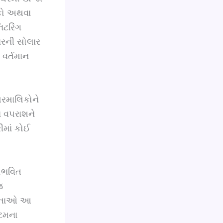
દકો અથવા
િટરિંગ
ારની સોલાર
 વર્તમાન
ઘરમાલિકોને
ા વપરાશને
માં કોઈ
સંભવિત
જ
શેષતાઓ આ
્ટમના