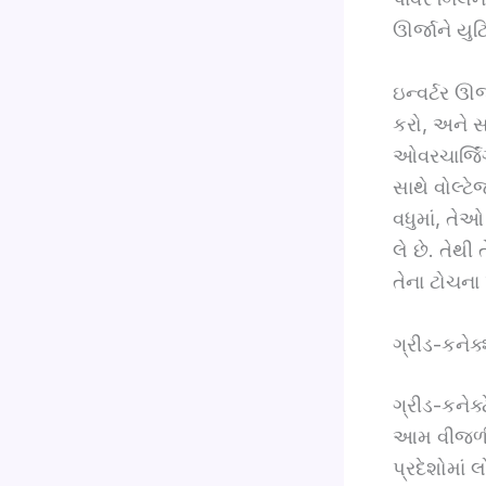
ઊર્જાને યુટ
ઇન્વર્ટર ઊર
કરો, અને સ
ઓવરચાર્જિં
સાથે વોલ્ટે
વધુમાં, તે
લે છે. તેથી 
તેના ટોચના પ
ગ્રીડ-કનેક
ગ્રીડ-કનેક્
આમ વીજળીનો
પ્રદેશોમાં 