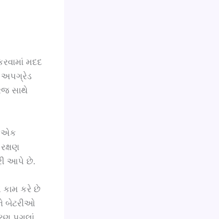
કરવામાં મદદ
 અપગ્રેડ
ેજ સાથે
ટે એક
રક્ષણ
ી આપે છે.
 કામ કરે છે
ને બેટરીઓ
તરણ પગલાં