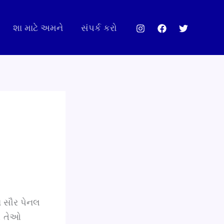
શા માટે અમને
સંપર્ક કરો
રા સૌર પેનલ
ી. તેઓ