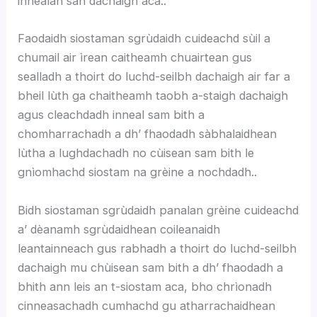
innealan san dachaigh aca..
Faodaidh siostaman sgrùdaidh cuideachd sùil a
chumail air ìrean caitheamh chuairtean gus
sealladh a thoirt do luchd-seilbh dachaigh air far a
bheil lùth ga chaitheamh taobh a-staigh dachaigh
agus cleachdadh inneal sam bith a
chomharrachadh a dh’ fhaodadh sàbhalaidhean
lùtha a lughdachadh no cùisean sam bith le
gnìomhachd siostam na grèine a nochdadh..
Bidh siostaman sgrùdaidh panalan grèine cuideachd
a’ dèanamh sgrùdaidhean coileanaidh
leantainneach gus rabhadh a thoirt do luchd-seilbh
dachaigh mu chùisean sam bith a dh’ fhaodadh a
bhith ann leis an t-siostam aca, bho chrìonadh
cinneasachadh cumhachd gu atharrachaidhean