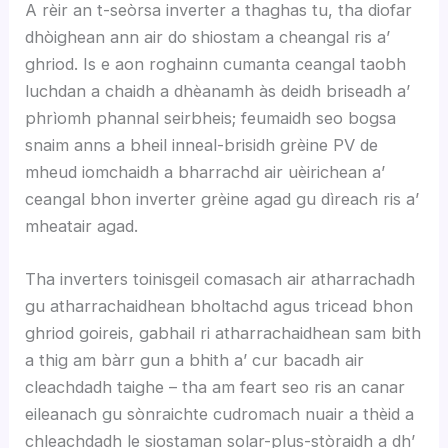
A rèir an t-seòrsa inverter a thaghas tu, tha diofar
dhòighean ann air do shiostam a cheangal ris a’
ghriod. Is e aon roghainn cumanta ceangal taobh
luchdan a chaidh a dhèanamh às deidh briseadh a’
phrìomh phannal seirbheis; feumaidh seo bogsa
snaim anns a bheil inneal-brisidh grèine PV de
mheud iomchaidh a bharrachd air uèirichean a’
ceangal bhon inverter grèine agad gu dìreach ris a’
mheatair agad.
Tha inverters toinisgeil comasach air atharrachadh
gu atharrachaidhean bholtachd agus tricead bhon
ghriod goireis, gabhail ri atharrachaidhean sam bith
a thig am bàrr gun a bhith a’ cur bacadh air
cleachdadh taighe – tha am feart seo ris an canar
eileanach gu sònraichte cudromach nuair a thèid a
chleachdadh le siostaman solar-plus-stòraidh a dh’