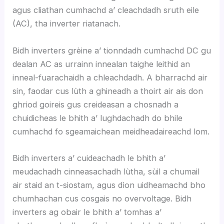
agus cliathan cumhachd a’ cleachdadh sruth eile
(AC), tha inverter riatanach.
Bidh inverters grèine a’ tionndadh cumhachd DC gu
dealan AC as urrainn innealan taighe leithid an
inneal-fuarachaidh a chleachdadh. A bharrachd air
sin, faodar cus lùth a ghineadh a thoirt air ais don
ghriod goireis gus creideasan a chosnadh a
chuidicheas le bhith a’ lughdachadh do bhile
cumhachd fo sgeamaichean meidheadaireachd lom.
Bidh inverters a’ cuideachadh le bhith a’
meudachadh cinneasachadh lùtha, sùil a chumail
air staid an t-siostam, agus dìon uidheamachd bho
chumhachan cus cosgais no overvoltage. Bidh
inverters ag obair le bhith a’ tomhas a’