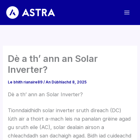
Rach
gu
susbaint
Dè a th’ ann an Solar
Inverter?
Le bhith
rianaire89
/
An Dùbhlachd 8, 2025
Dè a th’ ann an Solar Inverter?
Tionndaidhidh solar inverter sruth dìreach (DC)
lùth air a thoirt a-mach leis na panalan grèine agad
gu sruth eile (AC), solar dealain airson a
chleachdadh san dachaigh agad. Bidh iad cuideachd