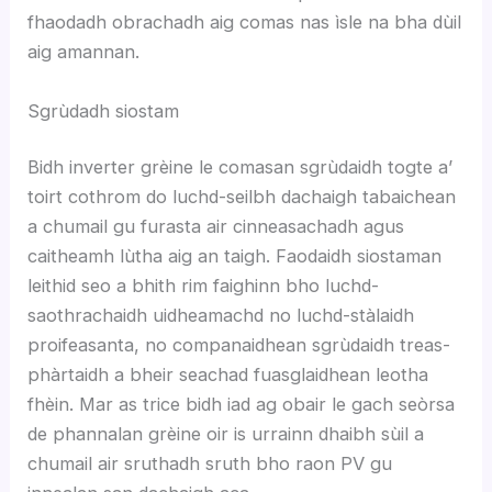
fhaodadh obrachadh aig comas nas ìsle na bha dùil
aig amannan.
Sgrùdadh siostam
Bidh inverter grèine le comasan sgrùdaidh togte a’
toirt cothrom do luchd-seilbh dachaigh tabaichean
a chumail gu furasta air cinneasachadh agus
caitheamh lùtha aig an taigh. Faodaidh siostaman
leithid seo a bhith rim faighinn bho luchd-
saothrachaidh uidheamachd no luchd-stàlaidh
proifeasanta, no companaidhean sgrùdaidh treas-
phàrtaidh a bheir seachad fuasglaidhean leotha
fhèin. Mar as trice bidh iad ag obair le gach seòrsa
de phannalan grèine oir is urrainn dhaibh sùil a
chumail air sruthadh sruth bho raon PV gu