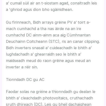
a’ cumail sùil air an t-siostam agad, conaltradh leis
a 'ghriod agus dìon bho sgàinidhean.
Gu fìrinneach, Bidh arrays grèine PV a’ toirt a-
mach cumhachd a tha nas àirde na an ìre
cumhachd DC ainm-ainm aca aig Cùmhnantan
Deuchainn Coitcheann (STC), ris an canar clipping.
Bidh inverters snasail a’ cuideachadh le bhith a’
lughdachadh a’ ghearraidh seo le bhith a’
maidseadh meud do raon grèine agus meud an
inverter a rèir sin.
Tionndadh DC gu AC
Faodar solas na grèine a thionndadh gu dealan le
bhith a’ cleachdadh photovoltaics, cruthachadh
sruth dhìreach (DC). Leis gu bheil dachaighean