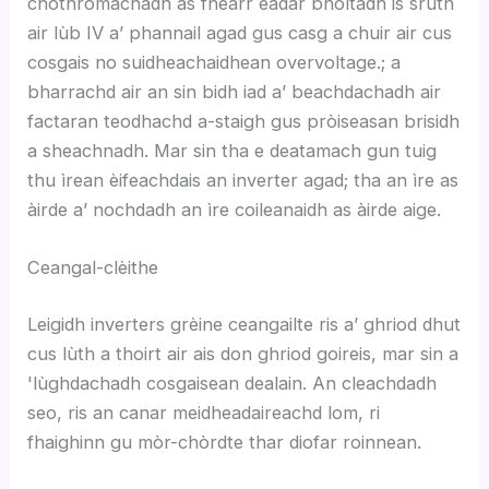
chothromachadh as fheàrr eadar bholtadh is sruth
air lùb IV a’ phannail agad gus casg a chuir air cus
cosgais no suidheachaidhean overvoltage.; a
bharrachd air an sin bidh iad a’ beachdachadh air
factaran teodhachd a-staigh gus pròiseasan brisidh
a sheachnadh. Mar sin tha e deatamach gun tuig
thu ìrean èifeachdais an inverter agad; tha an ìre as
àirde a’ nochdadh an ìre coileanaidh as àirde aige.
Ceangal-clèithe
Leigidh inverters grèine ceangailte ris a’ ghriod dhut
cus lùth a thoirt air ais don ghriod goireis, mar sin a
'lùghdachadh cosgaisean dealain. An cleachdadh
seo, ris an canar meidheadaireachd lom, ri
fhaighinn gu mòr-chòrdte thar diofar roinnean.