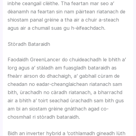
inbhe ceangail clèithe. Tha feartan mar seo a’
dèanamh na feartan sin nam pàirtean riatanach de
shiostam panal grèine a tha air a chuir a-steach
agus air a chumail suas gu h-èifeachdach.
Stòradh Bataraidh
Faodaidh GreenLancer do chuideachadh le bhith a’
lorg agus a’ stàladh am fuasgladh bataraidh as
fheàrr airson do dhachaigh, a’ gabhail cùram de
cheadan no eadar-cheanglaichean riatanach sam
bith, ùrachadh no càradh riatanach, a bharrachd
air a bhith a’ toirt seachad ùrachadh sam bith gus
am bi an siostam grèine gnàthach agad co-
chosmhail ri stòradh bataraidh.
Bidh an inverter hybrid a ’cothlamadh gineadh lùth