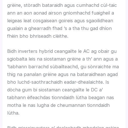
grèine, stòradh bataraidh agus cumhachd cùl-taic
ann an aon aonad airson gnìomhachd fuaigheil a
leigeas leat cosgaisean goireis agus sgaoilidhean
gualain a ghearradh fhad ‘s a tha thu gad dhìon
fhèin bho bhriseadh clèithe.
Bidh inverters hybrid ceangailte le AC ag obair gu
sgiobalta leis na siostaman grèine a th’ ann agus a
’tabhann barrachd sùbailteachd, gu sònraichte ma
thig na panalan grèine agus na bataraidhean agad
bho luchd-saothrachaidh eadar-dhealaichte. Is
dòcha gum bi siostaman ceangailte le DC a’
tabhann èifeachdas tionndaidh lùtha beagan nas
motha le nas lugha de cheumannan tionndaidh
lùtha.