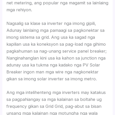
net metering, ang popular nga magamit sa lainlaing
mga rehiyon.
Nagsalig sa klase sa inverter nga imong gipili,
Adunay lainlaing mga pamaagi sa pagkonektar sa
imong sistema sa grid. Ang usa ka sagad nga
kapilian usa ka koneksyon sa pag-load nga gihimo
pagkahuman sa nag-unang service panel breaker;
Nanginahanglan kini usa ka kahon sa junction nga
adunay usa ka tukma nga kadako nga PV Solar
Breaker ingon man mga wire nga nagkonektar
gikan sa imong solar inverter sa imong metro.
Ang mga intelihenteng mga inverters may katakus
sa pagpahiangay sa mga kalainan sa boltahe ug
frequency gikan sa Grid Grid, pag-abut sa bisan
unsang mga kalainan nga motungha nga wala