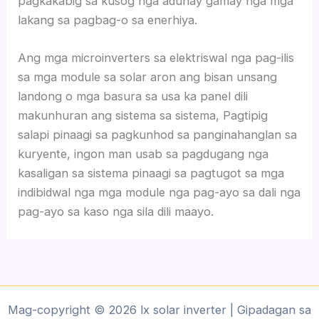
pagkakabig sa kusog nga adunay gamay nga mga
lakang sa pagbag-o sa enerhiya.
Ang mga microinverters sa elektriswal nga pag-ilis
sa mga module sa solar aron ang bisan unsang
landong o mga basura sa usa ka panel dili
makunhuran ang sistema sa sistema, Pagtipig
salapi pinaagi sa pagkunhod sa panginahanglan sa
kuryente, ingon man usab sa pagdugang nga
kasaligan sa sistema pinaagi sa pagtugot sa mga
indibidwal nga mga module nga pag-ayo sa dali nga
pag-ayo sa kaso nga sila dili maayo.
Mag-copyright © 2026 lx solar inverter | Gipadagan sa