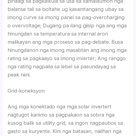
pinaagi sa pagkalkula sa usa ka kamalaumon nga
balanse tali sa boltahe ug kasamtangang ubay sa
imong curve sa imong panel sa pag-overcharging
o overvoltage; Dugang pa ilang giisip nga ang mga
hinungdan sa temperatura sa internal aron
malikayan ang mga proseso sa pag-debate. Busa
hinungdanon nga imong masabtan ang imong mga
rating sa pagkaayo sa imong inverter; Ang ranggo
nga rating nagpaila sa lebel sa pasundayag sa
peak niini.
Grid-koneksyon
Ang mga konektado nga mga solar invertert
nagtugot kanimo sa pagpakaon sa sobra nga
kusog balik sa utility grid, sa ingon nagpaubos sa
gasto sa kuryente. Kini nga batasan, nailhan nga