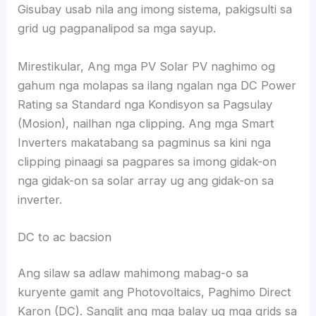
Gisubay usab nila ang imong sistema, pakigsulti sa
grid ug pagpanalipod sa mga sayup.
Mirestikular, Ang mga PV Solar PV naghimo og
gahum nga molapas sa ilang ngalan nga DC Power
Rating sa Standard nga Kondisyon sa Pagsulay
(Mosion), nailhan nga clipping. Ang mga Smart
Inverters makatabang sa pagminus sa kini nga
clipping pinaagi sa pagpares sa imong gidak-on
nga gidak-on sa solar array ug ang gidak-on sa
inverter.
DC to ac bacsion
Ang silaw sa adlaw mahimong mabag-o sa
kuryente gamit ang Photovoltaics, Paghimo Direct
Karon (DC). Sanglit ang mga balay ug mga grids sa