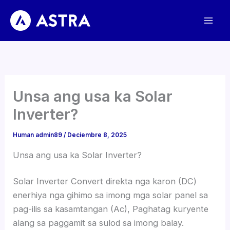
Laktaw
sa
sulud
Unsa ang usa ka Solar
Inverter?
Human
admin89
/
Deciembre 8, 2025
Unsa ang usa ka Solar Inverter?
Solar Inverter Convert direkta nga karon (DC)
enerhiya nga gihimo sa imong mga solar panel sa
pag-ilis sa kasamtangan (Ac), Paghatag kuryente
alang sa paggamit sa sulod sa imong balay.