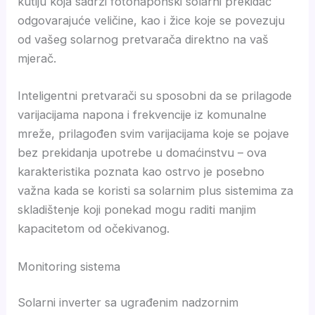
kutiju koja sadrži fotonaponski solarni prekidač
odgovarajuće veličine, kao i žice koje se povezuju
od vašeg solarnog pretvarača direktno na vaš
mjerač.
Inteligentni pretvarači su sposobni da se prilagode
varijacijama napona i frekvencije iz komunalne
mreže, prilagođen svim varijacijama koje se pojave
bez prekidanja upotrebe u domaćinstvu – ova
karakteristika poznata kao ostrvo je posebno
važna kada se koristi sa solarnim plus sistemima za
skladištenje koji ponekad mogu raditi manjim
kapacitetom od očekivanog.
Monitoring sistema
Solarni inverter sa ugrađenim nadzornim