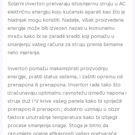
Solarni invertori pretvaraju istosmjernu struju u AC
električnu energiju koju kućanski aparati kao što je
hladnjak mogu koristiti. Nadalje, višak proizvedene
energije može biti izvezen nazad u komunalnu
mrežu kako bi se zaradili krediti koji pomažu u
smanjenju vašeg računa za struju prema šemama
neto mjerenja.
Invertori pomažu maksimizirati proizvodnju
energije, pratiti status sistema, i zaštiti opremu od
prenapona ili prenapona. Invertori rade tako što
izračunavaju optimalnu ravnotežu između napona i
struje duž I-V krive vašeg panela kako bi spriječili
prenapon ili prenapon.; dodatno uzimaju u obzir
faktore unutrašnje temperature kako bi izbjegli
procese smanjenja snage. Stoga je bitno da
razumijete ocjene efikasnosti vašeg pretvarača;